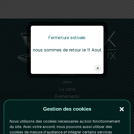
Fermeture estivale
nous sommes de retour le 11 Aout
Accueil
Jeux
La carte
Évènements
Info pratiques
Gestion des cookies
Réserver votre table
Nous utilisons des cookies nécessaires au bon fonctionnement
Mentions Légales
du site. Avec votre accord, nous pouvons aussi utiliser des
cookies de mesure d’audience et intégrer certains services
Politique de confidentialite